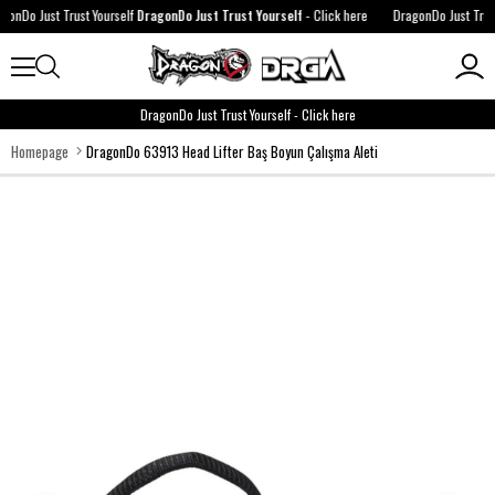
nDo Just Trust Yourself
DragonDo Just Trust Yourself
-
Click here
DragonDo Just Trust Y
DragonDo Just Trust Yourself
-
Click here
Homepage
DragonDo 63913 Head Lifter Baş Boyun Çalışma Aleti